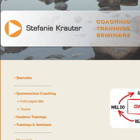
•
Startseite
------------------------------
•
Systemisches Coaching
-›
Führungskräfte
-›
Teams
•
Outdoor Trainings
•
Trainings & Seminare
------------------------------