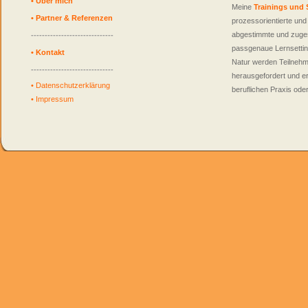
•
Über mich
Meine
Trainings und
•
Partner & Referenzen
prozessorientierte un
abgestimmte und zuges
------------------------------
passgenaue Lernsettin
•
Kontakt
Natur werden Teilnehm
------------------------------
herausgefordert und er
•
Datenschutzerklärung
beruflichen Praxis ode
•
Impressum