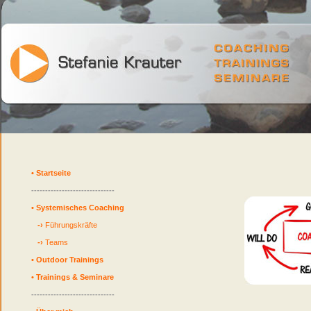
•
Startseite
------------------------------
•
Systemisches Coaching
-›
Führungskräfte
-›
Teams
•
Outdoor Trainings
•
Trainings & Seminare
------------------------------