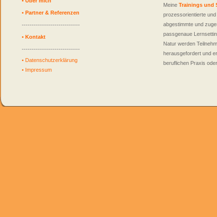
•
Über mich
Meine
Trainings und
•
Partner & Referenzen
prozessorientierte un
abgestimmte und zuges
------------------------------
passgenaue Lernsettin
•
Kontakt
Natur werden Teilnehm
------------------------------
herausgefordert und er
•
Datenschutzerklärung
beruflichen Praxis ode
•
Impressum