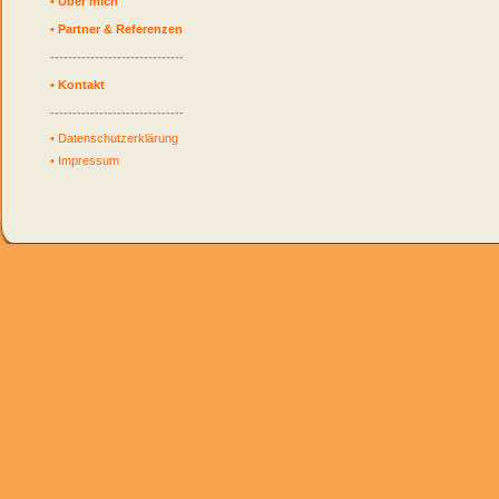
•
Über mich
•
Partner & Referenzen
------------------------------
•
Kontakt
------------------------------
•
Datenschutzerklärung
•
Impressum