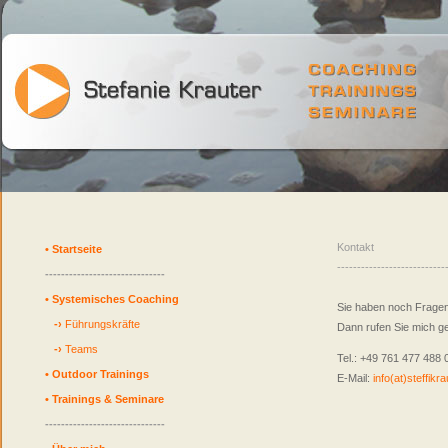
Kontakt
•
Startseite
---------------------------
------------------------------
•
Systemisches Coaching
Sie haben noch Fragen
-›
Führungskräfte
Dann rufen Sie mich ge
-›
Teams
Tel.: +49 761 477 488 
•
Outdoor Trainings
E-Mail:
info(at)steffikr
•
Trainings & Seminare
------------------------------