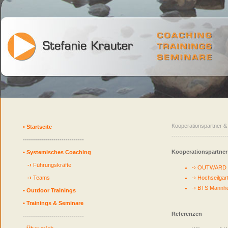
Kooperationspartner &
•
Startseite
---------------------------
------------------------------
Kooperationspartner
•
Systemisches Coaching
-›
Führungskräfte
-› OUTWARD 
-›
Teams
-› Hochseilga
-› BTS Mannh
•
Outdoor Trainings
•
Trainings & Seminare
Referenzen
------------------------------