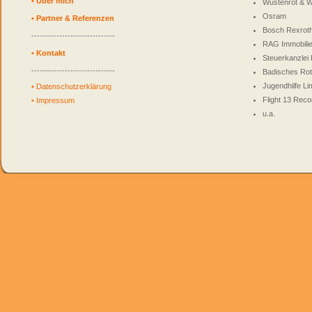
•
Über mich
Wüstenrot & W
Osram
•
Partner & Referenzen
Bosch Rexrot
------------------------------
RAG Immobili
•
Kontakt
Steuerkanzlei 
------------------------------
Badisches Ro
Jugendhilfe L
•
Datenschutzerklärung
Flight 13 Reco
•
Impressum
u.a.